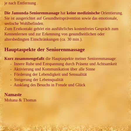
je nach Entfernung .
Die Jamunda-Seniorenmassage
hat
keine medizinische
Orientierung.
Sie ist ausgerichtet auf Gesundheitsprävention sowie das emotionale,
seelische Wohlbefinden.
Zum Erstkontakt gehört ein ausführliches kostenfreies Gespräch zum
Kennenlernen und zur Erkennung von gesundheitlichen oder
altersbedingten Einschränkungen (ca. 30 min.).
Hauptaspekte der Seniorenmassage
Kurz zusammengefaßt
die Hauptaspekte meiner Seniorenmassage:
- Innere Ruhe und Entspannung durch Präsenz und Achtsamkeit
- Aktivierung und Kommunikation über alle Sinne
- Förderung der Lebendigkeit und Sensualität
- Steigerung der Lebensqualität
- Ausklang des Besuchs in Freude und Glück
Namaste
Mohana & Thomas